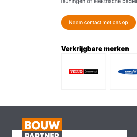
leuningen of elektrische bedi
Neem contact met ons op
Verkrijgbare merken