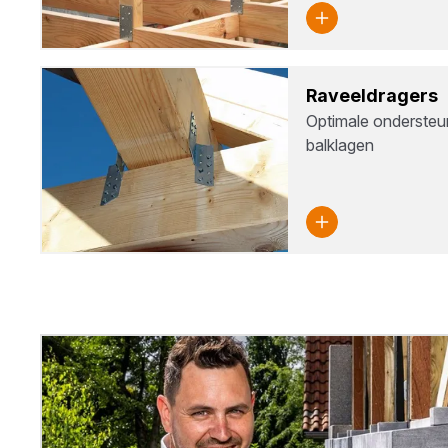
Raveel­dra­gers
Optimale ondersteun
balklagen