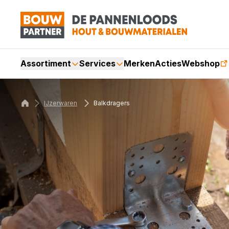
Assortiment
Services
Merken
Acties
Webshop
IJzerwaren
Balkdragers