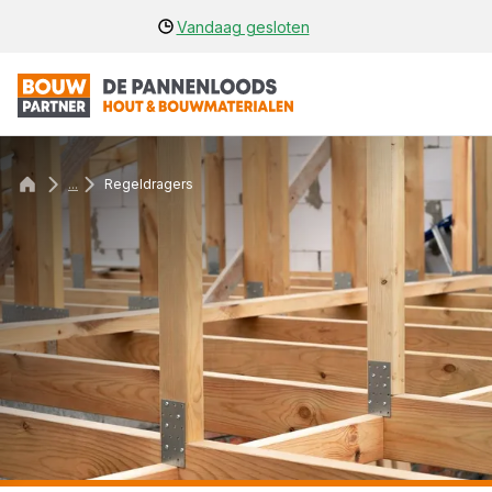
Vandaag gesloten
...
Regeldragers