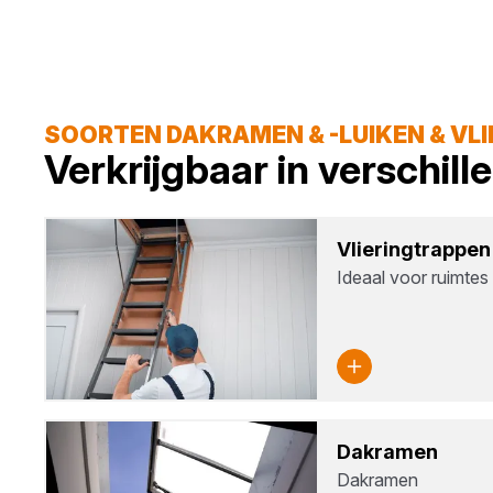
SOORTEN DAKRAMEN & -LUIKEN & VL
Verkrijgbaar in verschil
Vlie­ring­trap­pen
Ideaal voor ruimtes
Dak­ra­men
Dakramen