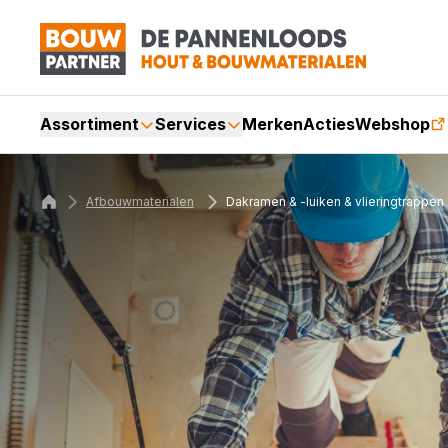
Assortiment
Services
Merken
Acties
Webshop
Afbouwmaterialen
Dakramen & -luiken & vlieringtrappen