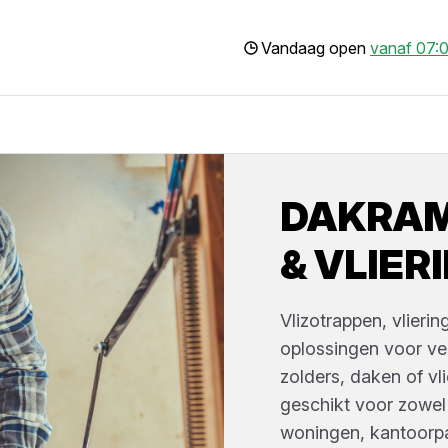
Vandaag open
vanaf 07:0
DAKRAM
& VLIE
Vlizotrappen, vlierin
oplossingen voor vei
zolders, daken of vl
geschikt voor zowel
woningen, kantoorp