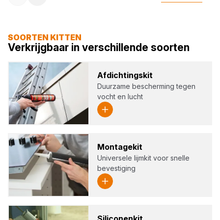
SOORTEN KITTEN
Verkrijgbaar in verschillende soorten
Afdich­tings­kit
Duurzame bescherming tegen
vocht en lucht
Mon­ta­ge­kit
Universele lijmkit voor snelle
bevestiging
Sili­co­nen­kit