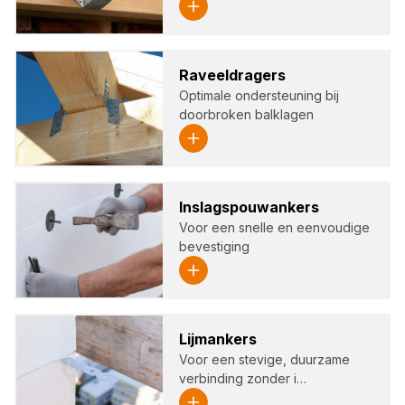
Raveel­dra­gers
Optimale ondersteuning bij
doorbroken balklagen
Inslagspouw­an­kers
Voor een snelle en eenvoudige
bevestiging
Lijm­an­kers
Voor een stevige, duurzame
verbinding zonder i…