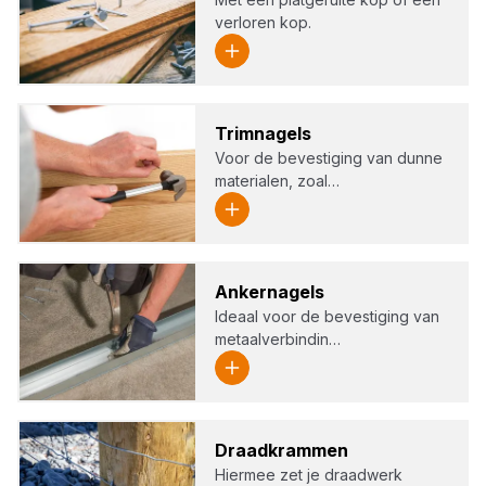
verloren kop.
Trim­na­gels
Voor de bevestiging van dunne
materialen, zoal…
Ankern­a­gels
Ideaal voor de bevestiging van
metaalverbindin…
Draad­kram­men
Hiermee zet je draadwerk