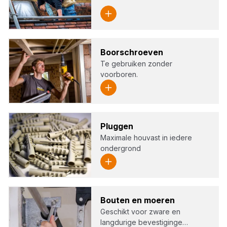
Boor­schroe­ven
Te gebruiken zonder
voorboren.
Plug­gen
Maximale houvast in iedere
ondergrond
Bou­ten en moe­ren
Geschikt voor zware en
langdurige bevestiginge…