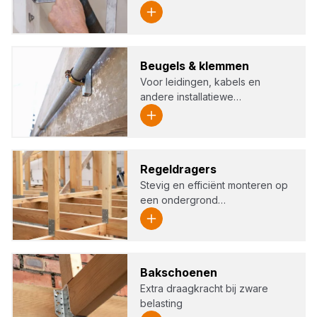
Beu­gels
&
klem­men
Voor leidingen, kabels en
andere installatiewe…
Regel­dra­gers
Stevig en efficiënt monteren op
een ondergrond…
Bak­schoe­nen
Extra draagkracht bij zware
belasting