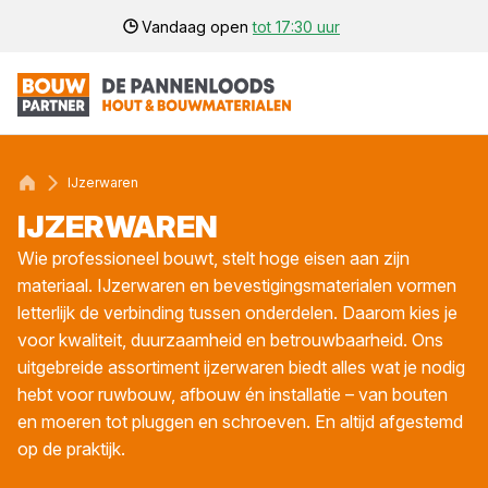
Vandaag open
tot 17:30 uur
IJzerwaren
IJZER­WA­REN
Wie professioneel bouwt, stelt hoge eisen aan zijn
materiaal. IJzerwaren en bevestigingsmaterialen vormen
letterlijk de verbinding tussen onderdelen. Daarom kies je
voor kwaliteit, duurzaamheid en betrouwbaarheid. Ons
uitgebreide assortiment ijzerwaren biedt alles wat je nodig
hebt voor ruwbouw, afbouw én installatie – van bouten
en moeren tot pluggen en schroeven. En altijd afgestemd
op de praktijk.