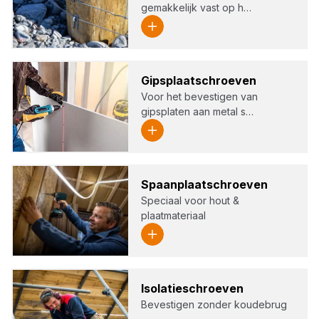
gemakkelijk vast op h…
Gips­plaat­schroe­ven
Voor het bevestigen van
gipsplaten aan metal s…
Spaan­plaat­schroe­ven
Speciaal voor hout &
plaatmateriaal
Iso­la­tie­schroe­ven
Bevestigen zonder koudebrug