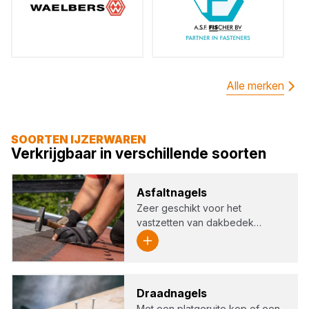
Alle merken
SOORTEN IJZERWAREN
Verkrijgbaar in verschillende soorten
Asfalt­na­gels
Zeer geschikt voor het
vastzetten van dakbedek…
Draad­na­gels
Met een platgeruite kop of een