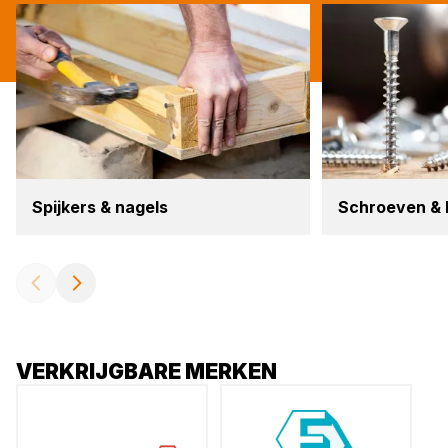
Spij­kers
&
nagels
Schroe­ven
&
VERKRIJGBARE MERKEN