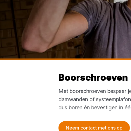
Boorschroeven
Met boorschroeven bespaar je t
damwanden of systeemplafonds.
dus boren én bevestigen in éé
Neem contact met ons op