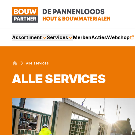
Assortiment
Services
Merken
Acties
Webshop
Alle services
ALLE SER­VI­CES