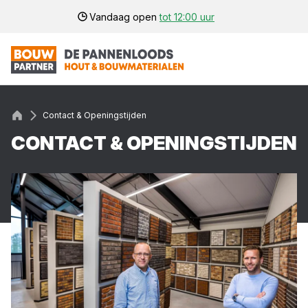
Vandaag open
tot 12:00 uur
Contact & Openingstijden
CON­TACT
&
OPE­NINGS­TIJ­DEN