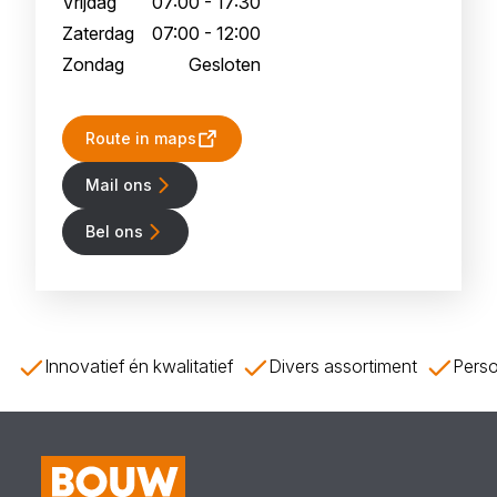
Vrijdag
07:00 - 17:30
Zaterdag
07:00 - 12:00
Zondag
Gesloten
Route in maps
Mail ons
Bel ons
Innovatief én kwalitatief
Divers assortiment
Perso