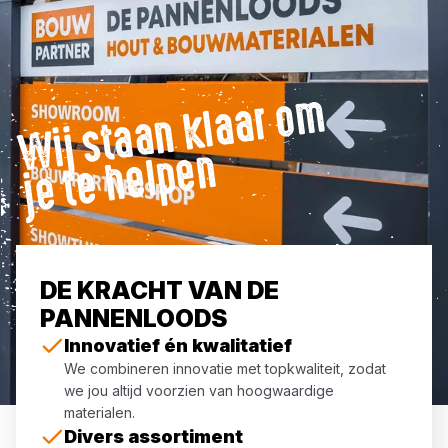
Wij
st
a
a
n
kl
a
ar
o
m
j
e t
e
h
el
p
e
n
DE KRACHT VAN DE
PANNENLOODS
Innovatief én kwalitatief
We combineren innovatie met topkwaliteit, zodat
we jou altijd voorzien van hoogwaardige
materialen.
Divers assortiment