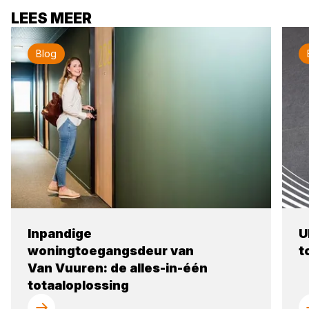
LEES MEER
Blog
Inpandige
U
woningtoegangsdeur van
t
Van Vuuren: de alles-in-één
totaaloplossing