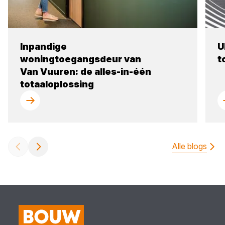
Inpandige
U
woningtoegangsdeur van
t
Van Vuuren: de alles-in-één
totaaloplossing
Alle blogs