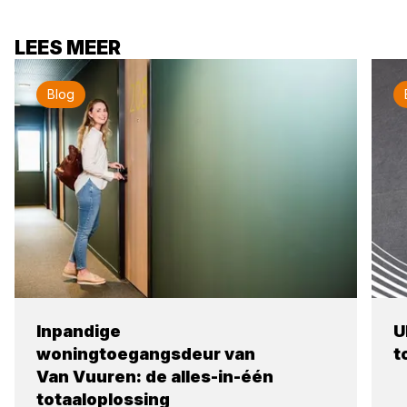
LEES MEER
Blog
Inpandige
U
woningtoegangsdeur van
t
Van Vuuren: de alles-in-één
totaaloplossing