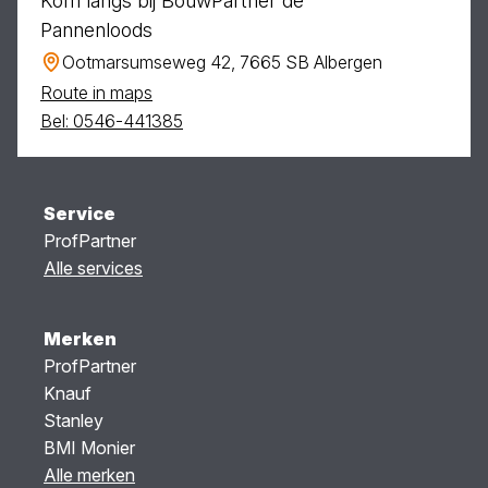
Kom langs bij BouwPartner de
Pannenloods
Ootmarsumseweg 42, 7665 SB Albergen
Route in maps
Bel: 0546-441385
Service
ProfPartner
Alle services
Merken
ProfPartner
Knauf
Stanley
BMI Monier
Alle merken