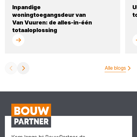
Inpandige
U
woningtoegangsdeur van
t
Van Vuuren: de alles-in-één
totaaloplossing
Alle blogs