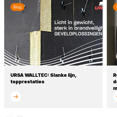
Blog
URSA WALLTEC: Slanke lijn,
R
topprestaties
d
m