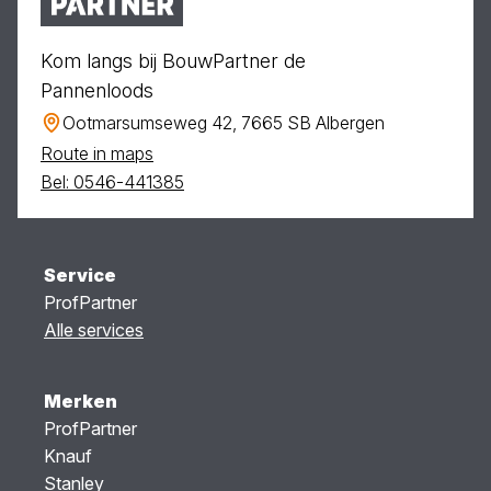
Kom langs bij BouwPartner de
Pannenloods
Ootmarsumseweg 42, 7665 SB Albergen
Route in maps
Bel: 0546-441385
Service
ProfPartner
Alle services
Merken
ProfPartner
Knauf
Stanley