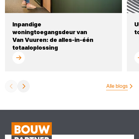
Inpandige
U
woningtoegangsdeur van
t
Van Vuuren: de alles-in-één
totaaloplossing
Alle blogs