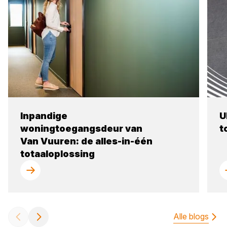
Inpandige
U
woningtoegangsdeur van
t
Van Vuuren: de alles-in-één
totaaloplossing
Alle blogs