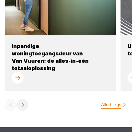
Inpandige
U
woningtoegangsdeur van
t
Van Vuuren: de alles-in-één
totaaloplossing
Alle blogs