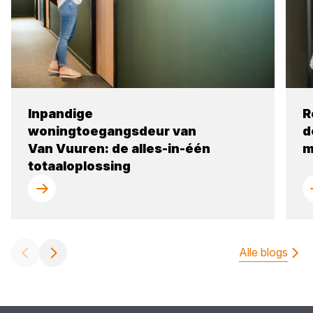
Inpandige
R
woningtoegangsdeur van
d
Van Vuuren: de alles-in-één
m
totaaloplossing
Alle blogs