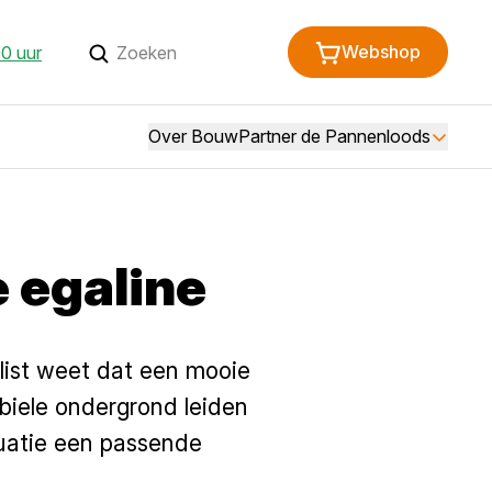
Webshop
0 uur
Over BouwPartner de Pannenloods
e egaline
alist weet dat een mooie
abiele ondergrond leiden
tuatie een passende