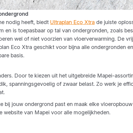
 ondergrond
ne nodig heeft, biedt
Ultraplan Eco Xtra
de juiste oplos
mm en is toepasbaar op tal van ondergronden, zoals be
ren wel of niet voorzien van vloerverwarming. De vrijw
lan Eco Xtra geschikt voor bijna alle ondergronden en
are basis.
ders. Door te kiezen uit het uitgebreide Mapei-assortim
 dik, spanningsgevoelig of zwaar belast. Zo werk je effici
t.
te bij jouw ondergrond past en maak elke vloeropbou
 website van Mapei voor alle mogelijkheden.