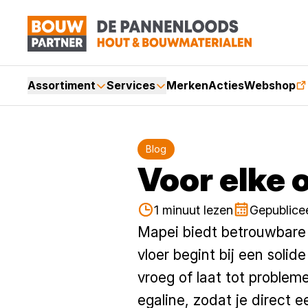
Assortiment
Services
Merken
Acties
Webshop
Blog
Voor elke 
1 minuut lezen
Gepublice
Mapei biedt betrouwbare o
vloer begint bij een soli
vroeg of laat tot problem
egaline, zodat je direct 