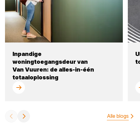
Inpandige
U
woningtoegangsdeur van
t
Van Vuuren: de alles-in-één
totaaloplossing
Alle blogs