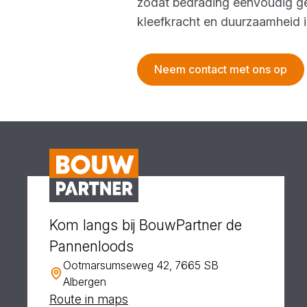
zodat bedrading eenvoudig ge
kleefkracht en duurzaamheid is
Neem contact met ons op
Kom langs bij BouwPartner de
Pannenloods
Ootmarsumseweg 42, 7665 SB
Albergen
Route in maps