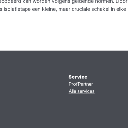
codeerd kan worden volgens geldende normen. Door de
 isolatietape een kleine, maar cruciale schakel in elke 
Service
ProfPartner
Alle services