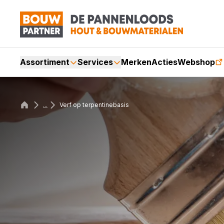
Assortiment
Services
Merken
Acties
Webshop
...
Verf op terpentinebasis