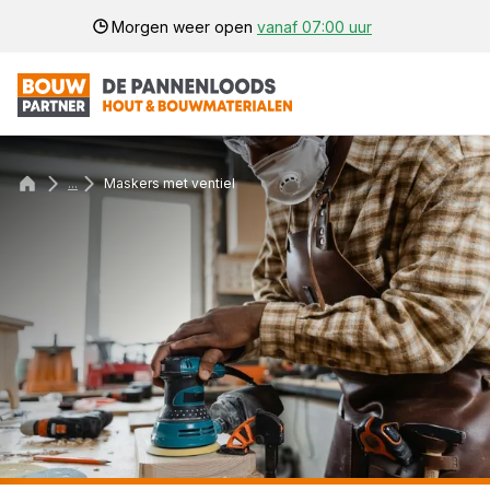
Morgen weer open
vanaf 07:00 uur
...
Maskers met ventiel